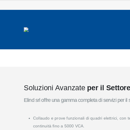
Soluzioni Avanzate
per il Settor
Elind srl offre una gamma completa di servizi per il se
Collaudo e prove funzionali di quadri elettrici, con 
continuità fino a 5000 VCA.