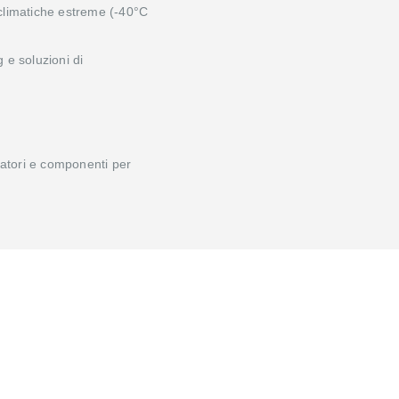
 climatiche estreme (-40°C
 e soluzioni di
ntatori e componenti per
Alta Specializzazione
Esperti nel settore con divisioni