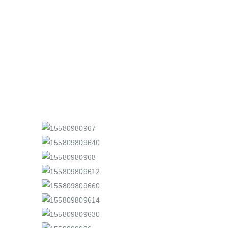
Progettazione e realizzazione di
sistemi su misura per ogni
esigenza elettronica ed
elettromeccanica.