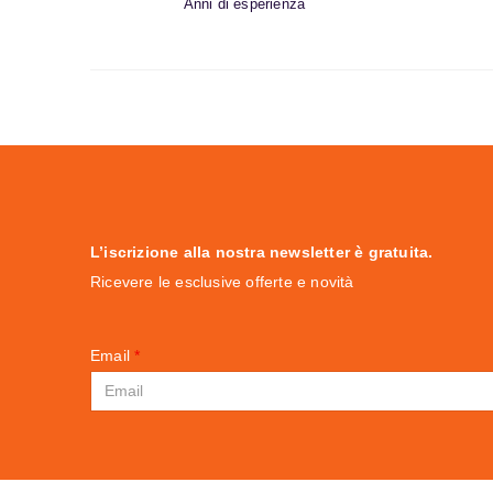
Anni di esperienza
L’iscrizione alla nostra newsletter è gratuita.
Ricevere le esclusive offerte e novità
Email
*
Captcha