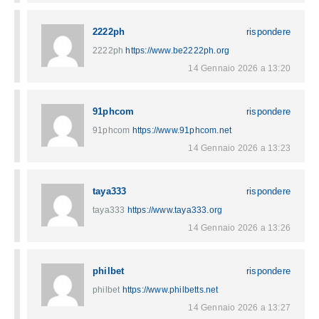
2222ph
rispondere
2222ph
https://www.be2222ph.org
14 Gennaio 2026 a 13:20
91phcom
rispondere
91phcom
https://www.91phcom.net
14 Gennaio 2026 a 13:23
taya333
rispondere
taya333
https://www.taya333.org
14 Gennaio 2026 a 13:26
philbet
rispondere
philbet
https://www.philbetts.net
14 Gennaio 2026 a 13:27