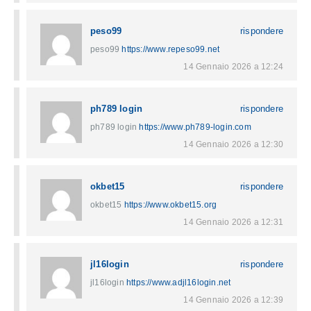
peso99
rispondere
peso99
https://www.repeso99.net
14 Gennaio 2026 a 12:24
ph789 login
rispondere
ph789 login
https://www.ph789-login.com
14 Gennaio 2026 a 12:30
okbet15
rispondere
okbet15
https://www.okbet15.org
14 Gennaio 2026 a 12:31
jl16login
rispondere
jl16login
https://www.adjl16login.net
14 Gennaio 2026 a 12:39