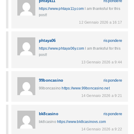
phtaya11
rispondere
https://www.phtaya11y.com
I am thanksful for this
post!
12 Gennaio 2026 a 16:17
phtaya06
rispondere
https://www.phtaya06y.com
I am thanksful for this
post!
13 Gennaio 2026 a 9:44
99boncasino
rispondere
99boncasino
https://www.99boncasino.net
14 Gennaio 2026 a 9:21
bk8casino
rispondere
bk8casino
https://www.bk8casinovs.com
14 Gennaio 2026 a 9:22