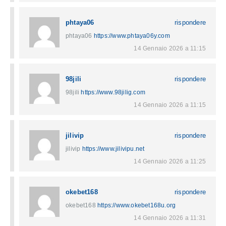
phtaya06
rispondere
phtaya06
https://www.phtaya06y.com
14 Gennaio 2026 a 11:15
98jili
rispondere
98jili
https://www.98jilig.com
14 Gennaio 2026 a 11:15
jilivip
rispondere
jilivip
https://www.jilivipu.net
14 Gennaio 2026 a 11:25
okebet168
rispondere
okebet168
https://www.okebet168u.org
14 Gennaio 2026 a 11:31