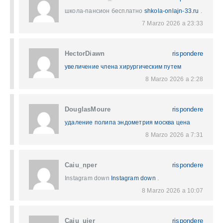
школа-пансион бесплатно
shkola-onlajn-33.ru
.
7 Marzo 2026 a 23:33
HectorDiawn
rispondere
увеличение члена хирургическим путем
8 Marzo 2026 a 2:28
DouglasMoure
rispondere
удаление полипа эндометрия москва цена
8 Marzo 2026 a 7:31
Caiu_nper
rispondere
Instagram down
Instagram down
.
8 Marzo 2026 a 10:07
Caiu_ujer
rispondere