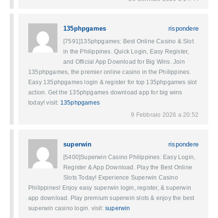
135phpgames
rispondere
[7591]135phpgames: Best Online Casino & Slot
in the Philippines. Quick Login, Easy Register,
and Official App Download for Big Wins. Join
135phpgames, the premier online casino in the Philippines.
Easy 135phpgames login & register for top 135phpgames slot
action. Get the 135phpgames download app for big wins
today! visit:
135phpgames
9 Febbraio 2026 a 20:52
superwin
rispondere
[5400]Superwin Casino Philippines: Easy Login,
Register & App Download. Play the Best Online
Slots Today! Experience Superwin Casino
Philippines! Enjoy easy superwin login, register, & superwin
app download. Play premium superwin slots & enjoy the best
superwin casino login. visit:
superwin