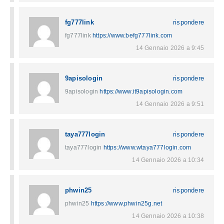
fg777link
rispondere
fg777link
https://www.befg777link.com
14 Gennaio 2026 a 9:45
9apisologin
rispondere
9apisologin
https://www.it9apisologin.com
14 Gennaio 2026 a 9:51
taya777login
rispondere
taya777login
https://www.wtaya777login.com
14 Gennaio 2026 a 10:34
phwin25
rispondere
phwin25
https://www.phwin25g.net
14 Gennaio 2026 a 10:38