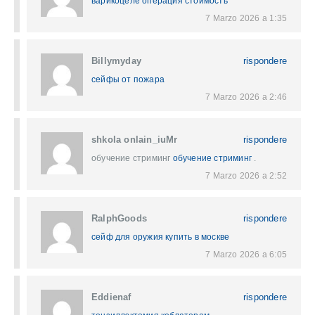
варикоцеле операция стоимость
7 Marzo 2026 a 1:35
Billymyday
rispondere
сейфы от пожара
7 Marzo 2026 a 2:46
shkola onlain_iuMr
rispondere
обучение стриминг
обучение стриминг
.
7 Marzo 2026 a 2:52
RalphGoods
rispondere
сейф для оружия купить в москве
7 Marzo 2026 a 6:05
Eddienaf
rispondere