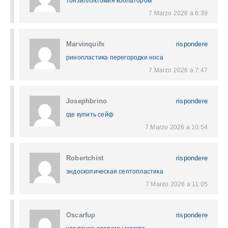
тонзиллэктомия коблатором
7 Marzo 2026 a 6:39
Marvinquifs
rispondere
ринопластика перегородки носа
7 Marzo 2026 a 7:47
Josephbrino
rispondere
где купить сейф
7 Marzo 2026 a 10:54
Robertchist
rispondere
эндоскопическая септопластика
7 Marzo 2026 a 11:05
Oscarfup
rispondere