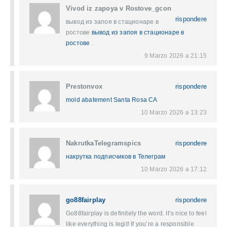
Vivod iz zapoya v Rostove_gcon
rispondere
вывод из запоя в стационаре в
ростове
вывод из запоя в стационаре в
ростове
.
9 Marzo 2026 a 21:15
Prestonvox
rispondere
mold abatement Santa Rosa CA
10 Marzo 2026 a 13:23
NakrutkaTelegramspics
rispondere
накрутка подписчиков в Телеграм
10 Marzo 2026 a 17:12
go88fairplay
rispondere
Go88fairplay is definitely the word. It’s nice to feel
like everything is legit! If you’re a responsible