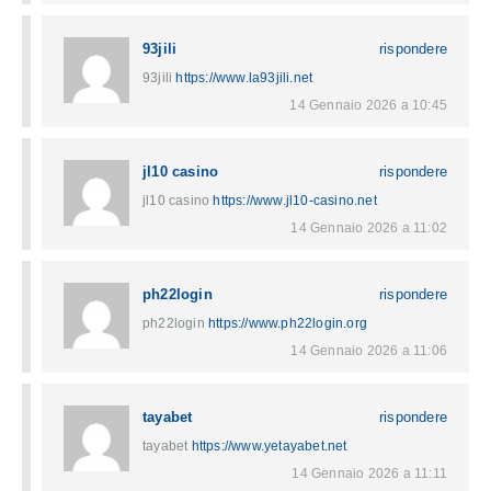
93jili
rispondere
93jili
https://www.la93jili.net
14 Gennaio 2026 a 10:45
jl10 casino
rispondere
jl10 casino
https://www.jl10-casino.net
14 Gennaio 2026 a 11:02
ph22login
rispondere
ph22login
https://www.ph22login.org
14 Gennaio 2026 a 11:06
tayabet
rispondere
tayabet
https://www.yetayabet.net
14 Gennaio 2026 a 11:11