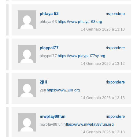
phtaya 63
rispondere
phtaya 63
https://www.phtaya-63.org
14 Gennaio 2026 a 13:10
playpal77
rispondere
playpal77
https://www.playpal77sy.org
14 Gennaio 2026 a 13:12
2jili
rispondere
2jili
https://www.2jili.org
14 Gennaio 2026 a 13:18
mwplay88fun
rispondere
mwplay88fun
https://www.mwplay88fun.org
14 Gennaio 2026 a 13:18