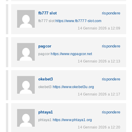
fb777 slot
rispondere
fb777 slot
https://www.fb7777-slot.com
14 Gennaio 2026 a 12:09
pagcor
rispondere
pagcor
https://www.ngpagcor.net
14 Gennaio 2026 a 12:13
okebet3
rispondere
okebet3
https://www.okebet3u.org
14 Gennaio 2026 a 12:17
phtaya1
rispondere
phtaya1
https://www.phtaya1.org
14 Gennaio 2026 a 12:20