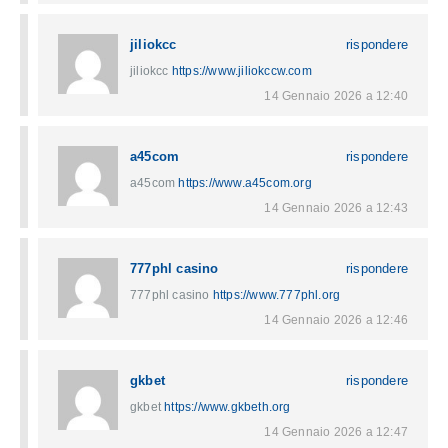
jiliokcc
rispondere
jiliokcc
https://www.jiliokccw.com
14 Gennaio 2026 a 12:40
a45com
rispondere
a45com
https://www.a45com.org
14 Gennaio 2026 a 12:43
777phl casino
rispondere
777phl casino
https://www.777phl.org
14 Gennaio 2026 a 12:46
gkbet
rispondere
gkbet
https://www.gkbeth.org
14 Gennaio 2026 a 12:47