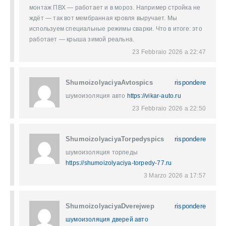
монтаж ПВХ — работает и в мороз. Например стройка не
ждёт — так вот мембранная кровля выручает. Мы
используем специальные режимы сварки. Что в итоге: это
работает — крыша зимой реальна.
23 Febbraio 2026 a 22:47
ShumoizolyaciyaAvtospics
rispondere
шумоизоляция авто
https://vikar-auto.ru
23 Febbraio 2026 a 22:50
ShumoizolyaciyaTorpedyspics
rispondere
шумоизоляция торпеды
https://shumoizolyaciya-torpedy-77.ru
3 Marzo 2026 a 17:57
ShumoizolyaciyaDverejwep
rispondere
шумоизоляция дверей авто